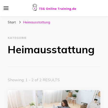
TSG Online Training.de
Artikel für Familien rund um Haus und Garten
Start
Heimausstattung
KATEGORIE
Heimausstattung
Showing: 1 - 2 of 2 RESULTS