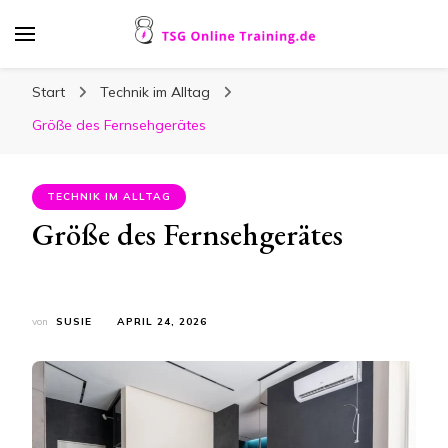
TSG Online Training.de
Artikel für Familien rund um Haus und Garten
Start
Technik im Alltag
Größe des Fernsehgerätes
TECHNIK IM ALLTAG
Größe des Fernsehgerätes
von
SUSIE
APRIL 24, 2026